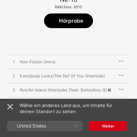
R&B/Soul · 2015
Hörprobe
1
Non-Fiction (Intro)
2
Everybody Loves/The Def Of You (Interlude)
3
Run/An Island (Interlude) [feat. ScHoolboy Q]
4
Integrity (feat. Charisse Mills)
Wähle ein anderes Land aus, um Inhalte für
deinen Standort zu sehen
5
One More (feat. T.I.)
United States
Weiter
Time Of Our Lives
6
Pitbull