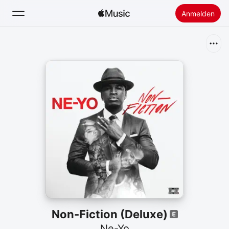
Anmelden
Suchen
Startseite
Neu
Apple Music installieren
Radio
Non-Fiction (Deluxe)
Ne-Yo