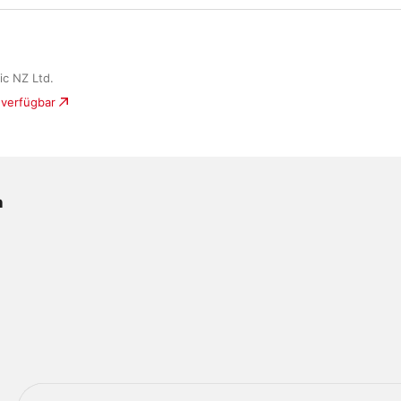
ic NZ Ltd.
 verfügbar
n