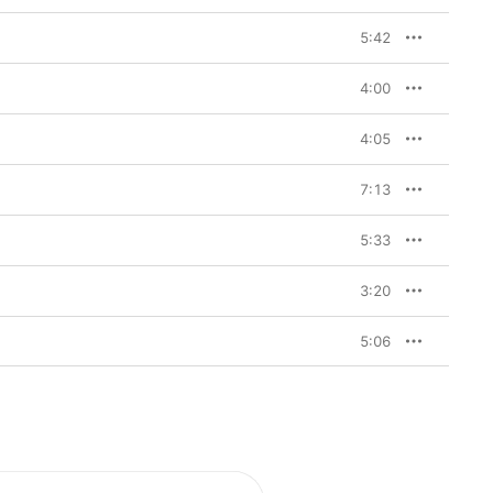
5:42
4:00
4:05
7:13
5:33
3:20
5:06