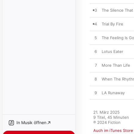
3
The Silence That
4
Trial By Fire
5
The Feeling Is G
6
Lotus Eater
7
More Than Life
8
When The Rhyth
9
LA Runaway
21. März 2025

9 Titel, 45 Minuten

In Musik öffnen
℗ 2024 Fiction
Auch im iTunes Store