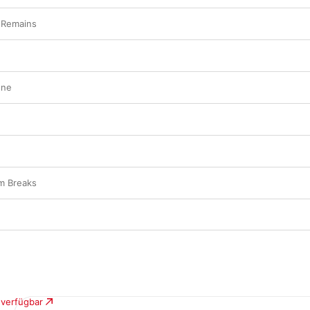
 Remains
one
m Breaks
 verfügbar