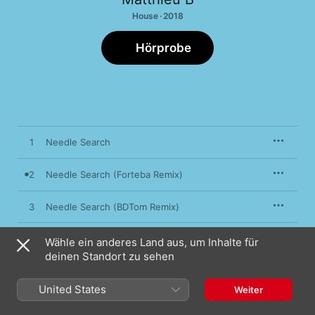
House · 2018
Hörprobe
1
Needle Search
2
Needle Search (Forteba Remix)
3
Needle Search (BDTom Remix)
Wähle ein anderes Land aus, um Inhalte für
deinen Standort zu sehen
14. September 2018

3 Titel, 19 Minuten

℗ 2018 Plastic City. Play
United States
Weiter