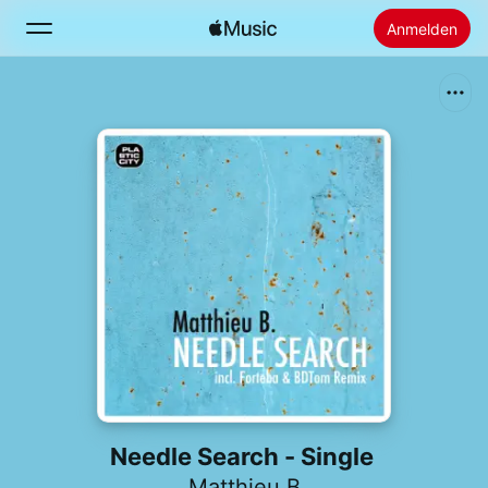
Anmelden
Suchen
Startseite
Neu
Apple Music installieren
Radio
Needle Search - Single
Matthieu B