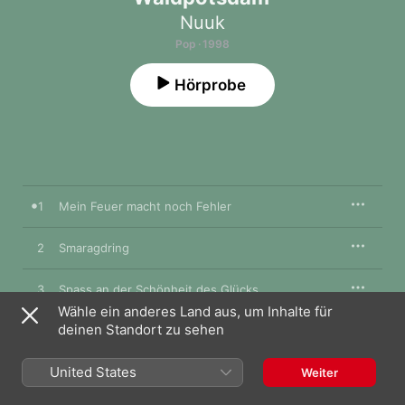
Nuuk
Pop · 1998
Hörprobe
1
Mein Feuer macht noch Fehler
2
Smaragdring
3
Spass an der Schönheit des Glücks
Wähle ein anderes Land aus, um Inhalte für
deinen Standort zu sehen
4
Schuhe
United States
5
Wenn man keinen kennt
Weiter