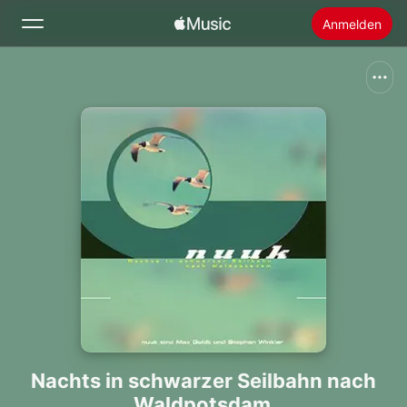
Anmelden
Suchen
Startseite
Neu
Apple Music installieren
Radio
Nachts in schwarzer Seilbahn nach
Waldpotsdam