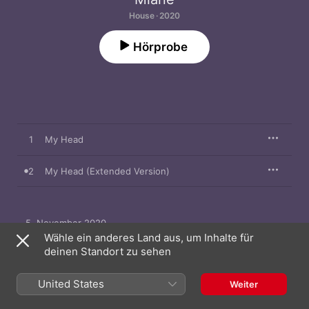
House · 2020
Hörprobe
1
My Head
2
My Head (Extended Version)
5. November 2020

2 Titel, 9 Minuten

Wähle ein anderes Land aus, um Inhalte für
℗ 2020 Moon Harbour Recordings
deinen Standort zu sehen
United States
Weiter