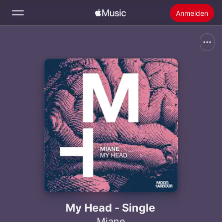
Anmelden
Suchen
Startseite
Neu
Apple Music installieren
Radio
My Head - Single
Miane