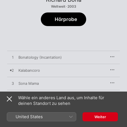
Weltweit · 2003
Hörprobe
1
Bonatology (Incantation)
2
Kalabancoro
3
Sona Mama
4
Painting a Wish
Wähle ein anderes Land aus, um Inhalte für
deinen Standort zu sehen
5
Engingilaye
United States
Weiter
6
Dina Lam (Incantation)