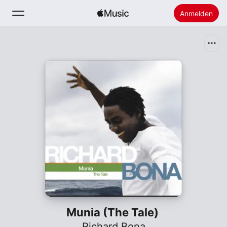
Anmelden
Suchen
Startseite
Neu
Apple Music installieren
Radio
Munia (The Tale)
Richard Bona