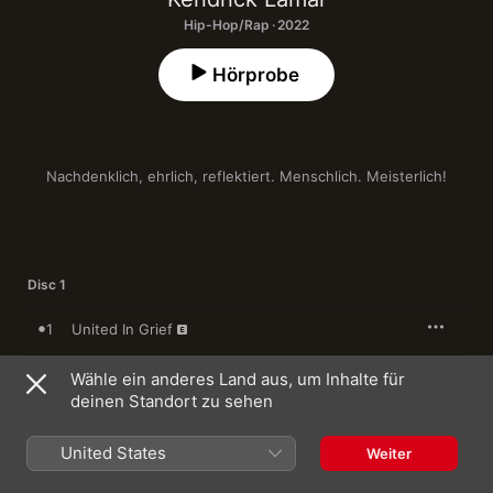
Hip-Hop/Rap · 2022
Hörprobe
Nachdenklich, ehrlich, reflektiert. Menschlich. Meisterlich!
Disc 1
1
United In Grief
Wähle ein anderes Land aus, um Inhalte für
2
N95
deinen Standort zu sehen
3
Worldwide Steppers
United States
Weiter
Die Hard
4