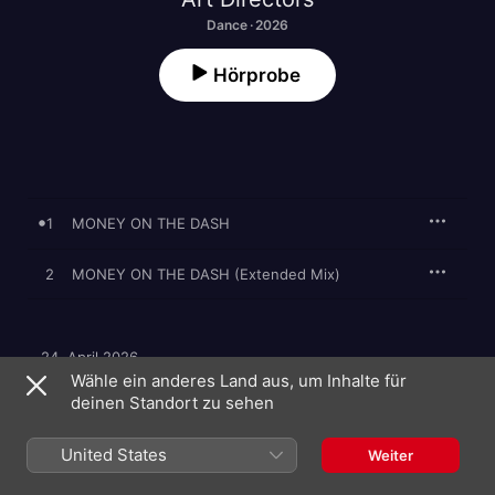
Dance · 2026
Hörprobe
1
MONEY ON THE DASH
2
MONEY ON THE DASH (Extended Mix)
24. April 2026

2 Titel, 4 Minuten

Wähle ein anderes Land aus, um Inhalte für
℗ 2026 You Love Dance, a division of Planet Punk Music 
deinen Standort zu sehen
GmbH
United States
Weiter