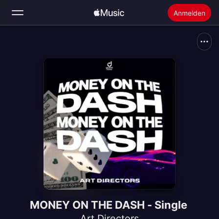
Anmelden
Suchen
Startseite
Neu
Apple Music installieren
Radio
MONEY ON THE DASH - Single
Art Directors