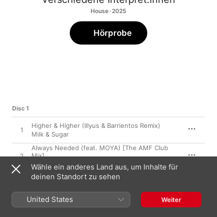
House · 2025
Hörprobe
Disc 1
Higher & Higher (Illyus & Barrientos Remix)
1
Milk & Sugar
Always Needed (feat. MOYA) [The AMF Club
Mix]
2
Adelphi Music Factory
Wähle ein anderes Land aus, um Inhalte für
deinen Standort zu sehen
Needin' U (Extended Mix)
3
David Morales
,
Wh0
,
Sam Frandisco
,
Steve Martano
United States
Weiter
Deep Inside (feat. Sheilah Cuffy) [Jay Vegas
Extended Remix]
4
David Penn
,
Rober Gaez