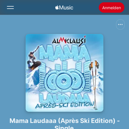
Anmelden
Suchen
Startseite
Neu
Apple Music installieren
Radio
Mama Laudaaa (Après Ski Edition) -
Single