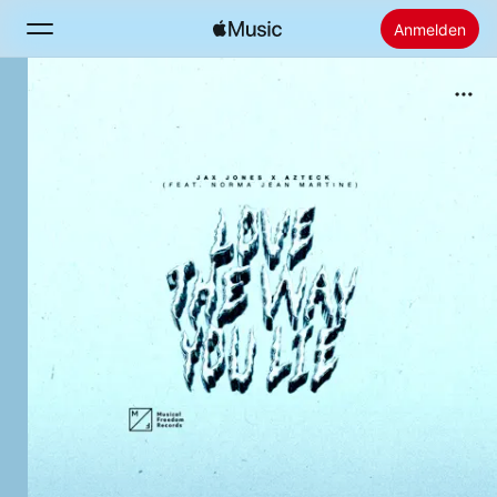
Anmelden
Suchen
Startseite
Neu
Apple Music installieren
Radio