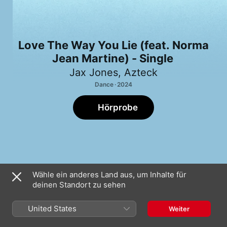
Love The Way You Lie (feat. Norma
Jean Martine) - Single
Jax Jones
,
Azteck
Dance · 2024
Hörprobe
Love The Way You Lie (feat. Norma Jean
Wähle ein anderes Land aus, um Inhalte für
1
Martine)
deinen Standort zu sehen
United States
Weiter
25. Oktober 2024

1 Titel, 2 Minuten
