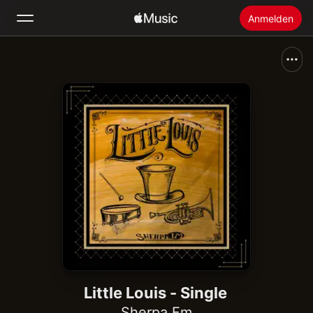
Anmelden
Suchen
Startseite
Neu
Apple Music installieren
Radio
Little Louis - Single
Sherpa Fm