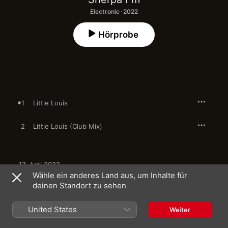
Electronic · 2022
Hörprobe
1
Little Louis
2
Little Louis (Club Mix)
17. Juni 2022

2 Titel, 6 Minuten

Wähle ein anderes Land aus, um Inhalte für
℗ 2022 Electro Swing Thing
deinen Standort zu sehen
United States
Weiter