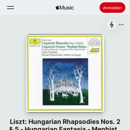
Anmelden
Suchen
Startseite
Neu
Apple Music installieren
Radio
Liszt: Hungarian Rhapsodies Nos. 2
& 5 - Hungarian Fantasia - Mephisto