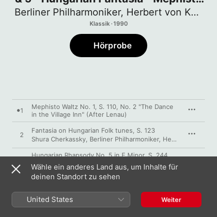
Waltz
Berliner Philharmoniker
,
Herbert von Karajan
Klassik · 1990
Hörprobe
Mephisto Waltz No. 1, S. 110, No. 2 "The Dance
1
in the Village Inn" (After Lenau)
Fantasia on Hungarian Folk tunes, S. 123
2
Shura Cherkassky
,
Berliner Philharmoniker
,
Herbert von Karajan
Hungarian Rhapsody No. 5 in E Minor, S. 244
3
Heroïde-Elégiaque
Wähle ein anderes Land aus, um Inhalte für
Hungarian Rhapsody No. 4 in D Minor, S. 359,
deinen Standort zu sehen
4
No. 4 (Corresponds piano version No. 12 in C-
Sharp Minor)
United States
Weiter