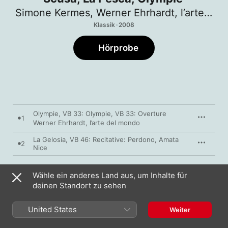
Simone Kermes
,
Werner Ehrhardt
,
l’arte del mondo
Klassik · 2008
Hörprobe
Olympie, VB 33: Olympie, VB 33: Overture
1
Werner Ehrhardt
,
l’arte del mondo
La Gelosia, VB 46: Recitative: Perdono, Amata
2
Nice
3
La Gelosia, VB 46: Aria: Bei Labbri
Wähle ein anderes Land aus, um Inhalte für
deinen Standort zu sehen
La Gelosia, VB 46: Recitative: Son Reo, Non Mi
4
Difendo
United States
Weiter
5
La Gelosia, VB 46: Aria: Aime! Giurai Fidarmi