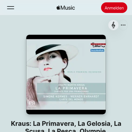
Anmelden
Suchen
Startseite
Neu
Apple Music installieren
Radio
Kraus: La Primavera, La Gelosia, La
Scusa, La Pesca, Olympie