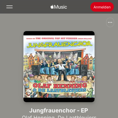
Anmelden
Suchen
Startseite
Neu
Apple Music installieren
Radio
Jungfrauenchor - EP
Olaf Henning
,
De Laatbleujers