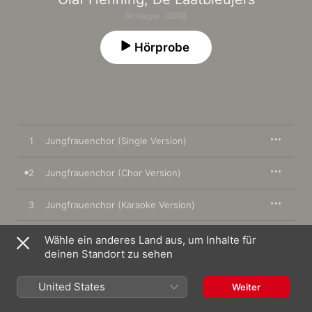
Schlager · 2008
Hörprobe
1
Jungfrauenchor (Single Version)
2
Jungfrauenchor (Chor Version)
3
Jungfrauenchor (Karaoke Version)
Wähle ein anderes Land aus, um Inhalte für
deinen Standort zu sehen
1. Januar 2008

3 Titel, 14 Minuten

℗ 2008 spectre media, under exclusive license to Universal 
United States
Weiter
Music Domestic Pop/Mainstream, a division of Universal 
Music GmbH