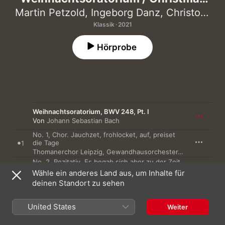
Oratorio, BWV248
Martin Petzold
,
Ingeborg Danz
,
Christoph Genz
Klassik · 2021
Hörprobe
Weihnachtsoratorium, BWV 248, Pt. I
Von
Johann Sebastian Bach
No. 1, Chor. Jauchzet, frohlocket, auf, preiset
die Tage
1
Thomanerchor Leipzig
,
Gewandhausorchester
,
Georg Christo
No. 2, Rezitativ. Es begab sich aber zu der Zeit
(Evangelist)
2
Wähle ein anderes Land aus, um Inhalte für
Gewandhausorchester
,
Georg Christoph Biller
,
Martin Petzol
deinen Standort zu sehen
No. 3, Rezitativ. Nun wird mein liebster
Bräutigam (Alt)
3
United States
Gewandhausorchester
,
Georg Christoph Biller
,
Ingeborg Dan
Weiter
No. 4, Arie. Bereite dich, Zion (Alt)
4