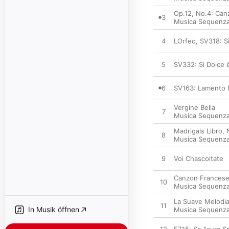
Op.12, No.4: Can
3
Musica Sequenz
4
LOrfeo, SV318: Si
5
SV332: Si Dolce 
6
SV163: Lamento D
Vergine Bella
7
Musica Sequenz
Madrigals Libro,
8
Musica Sequenz
9
Voi Chascoltate
Canzon Francese 
10
Musica Sequenz
La Suave Melodi
11
In Musik öffnen
Musica Sequenz