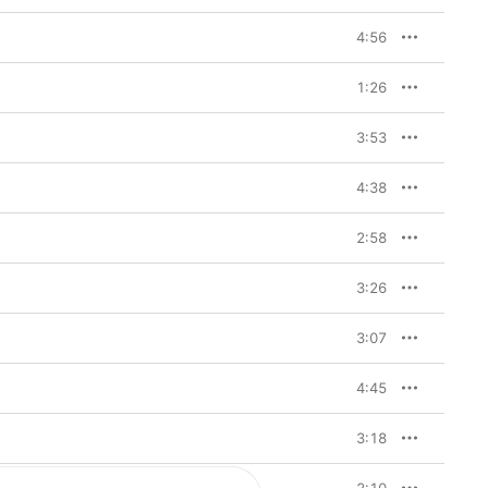
4:56
1:26
3:53
4:38
2:58
3:26
3:07
4:45
3:18