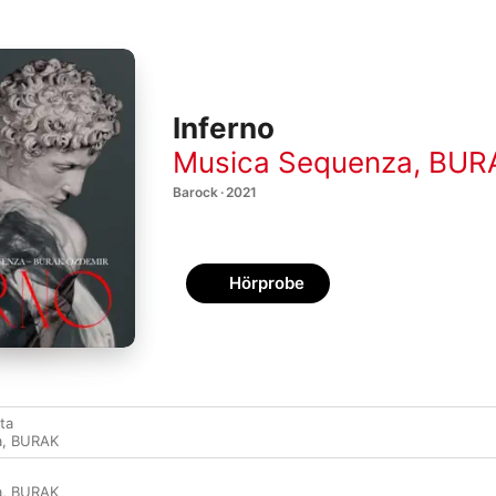
Inferno
Musica Sequenza
,
BUR
Barock · 2021
Hörprobe
ta
a
,
BURAK
a
,
BURAK