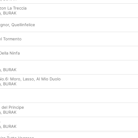
zon La Treccia
a
,
BURAK
gnor, Quellinfelice
èl Tormento
ella Ninfa
a
,
BURAK
 No.6: Moro, Lasso, Al Mio Duolo
a
,
BURAK
del Principe
a
,
BURAK
a
a
,
BURAK