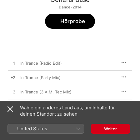
Dance · 2014
Hörprobe
1
In Trance (Radio Edit)
2
In Trance (Party Mix)
3
In Trance (3 A.M. Tec Mix)
4
High & Low
Wähle ein anderes Land aus, um Inhalte für
deinen Standort zu sehen
5
In Trance (T.H.K. Remix)
United States
Weiter