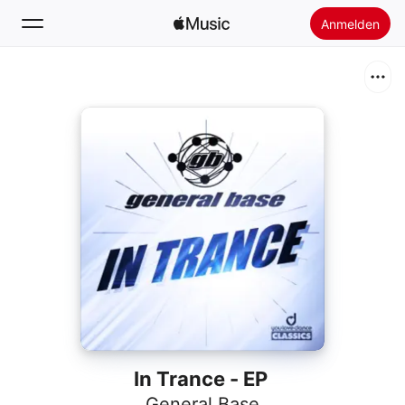
Anmelden
Suchen
Startseite
Neu
Apple Music installieren
Radio
In Trance - EP
General Base