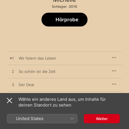
Schlager · 2016
Hörprobe
1
Wir feiern das Leben
2
So schön ist die Zeit
3
Der Deal
4
Ich würd' es wieder tun
Wähle ein anderes Land aus, um Inhalte für
deinen Standort zu sehen
5
Leben bis es weh tut
United States
Weiter
6
Tage wie Juwelen