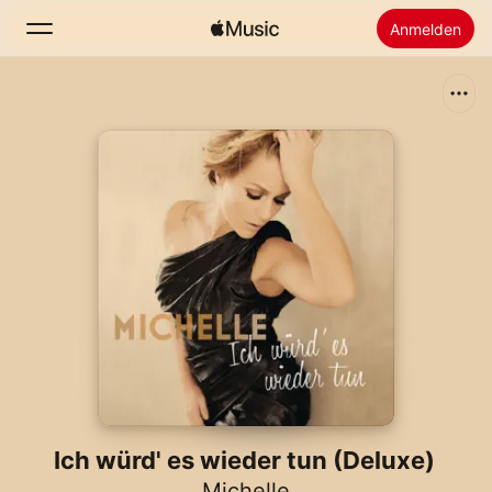
Anmelden
Suchen
Startseite
Neu
Apple Music installieren
Radio
Ich würd' es wieder tun (Deluxe)
Michelle