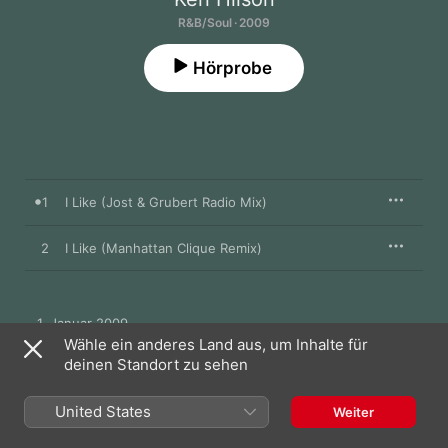
R&B/Soul · 2009
Hörprobe
1
I Like (Jost & Grubert Radio Mix)
2
I Like (Manhattan Clique Remix)
1. Januar 2009

2 Titel, 9 Minuten

Wähle ein anderes Land aus, um Inhalte für
℗ 2009 Mosley Music/Interscope Records
deinen Standort zu sehen
United States
Weiter