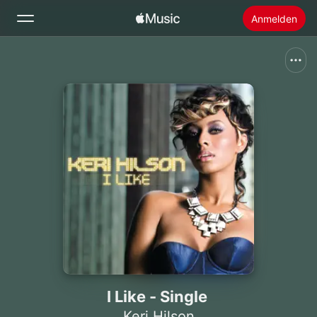
Anmelden
Suchen
Startseite
Neu
Apple Music installieren
Radio
I Like - Single
Keri Hilson