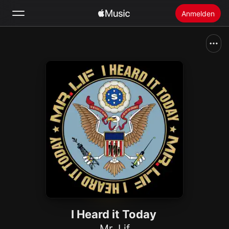
Anmelden
Suchen
Startseite
Neu
Apple Music installieren
Radio
I Heard it Today
Mr. Lif