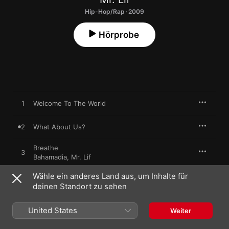
Hip-Hop/Rap · 2009
Hörprobe
1
Welcome To The World
2
What About Us?
Breathe
3
Bahamadia
,
Mr. Lif
Wähle ein anderes Land aus, um Inhalte für
4
Collapse the Walls
deinen Standort zu sehen
Folklore
5
Dumbtron
,
Mr. Lif
,
Vinnie Paz
United States
Weiter