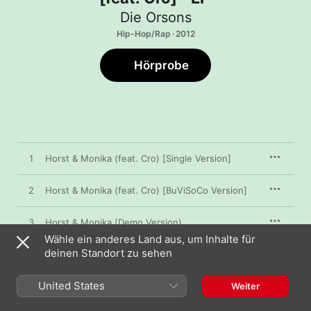
Die Orsons
Hip-Hop/Rap · 2012
Hörprobe
1
Horst & Monika (feat. Cro) [Single Version]
2
Horst & Monika (feat. Cro) [BuViSoCo Version]
3
Horst & Monika (Demo Version)
Wähle ein anderes Land aus, um Inhalte für
Horst & Monika (feat. Cro) [Instrumental
deinen Standort zu sehen
4
Version]
United States
5
Joker
Weiter