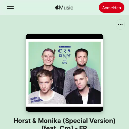
Anmelden
Suchen
Startseite
Neu
Apple Music installieren
Radio
Horst & Monika (Special Version)
[feat. Cro] - EP