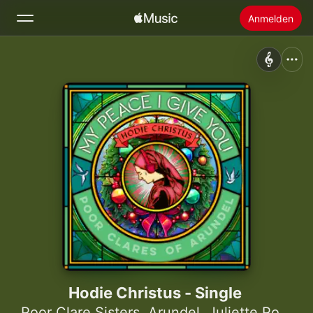
Anmelden
Suchen
Startseite
Neu
Apple Music installieren
Radio
Hodie Christus - Single
Poor Clare Sisters, Arundel
,
Juliette Pochin