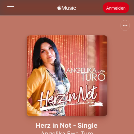
Anmelden
Suchen
Startseite
Neu
Apple Music installieren
Radio
Herz in Not - Single
Angelika Ewa Turo