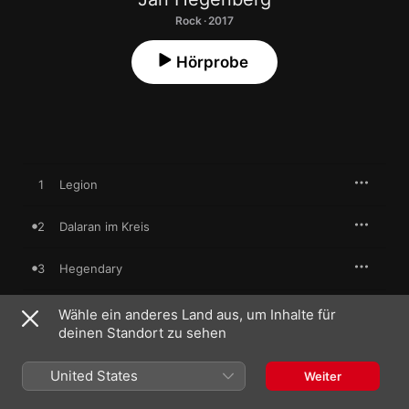
Rock · 2017
Hörprobe
1
Legion
2
Dalaran im Kreis
3
Hegendary
4
Regenbögen im Strahl
Wähle ein anderes Land aus, um Inhalte für
deinen Standort zu sehen
5
W A S D
United States
Weiter
6
Tschuut Tschuuut