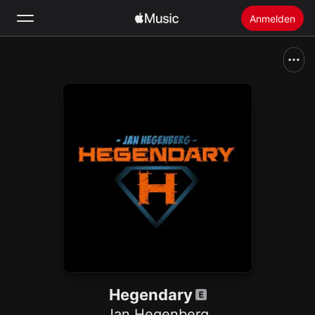
Anmelden
Suchen
Startseite
Neu
Apple Music installieren
Radio
Hegendary
Jan Hegenberg