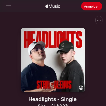
Anmelden
Suchen
Startseite
Neu
Apple Music installieren
Radio
Headlights - Single
Strn.
,
ALEXYS