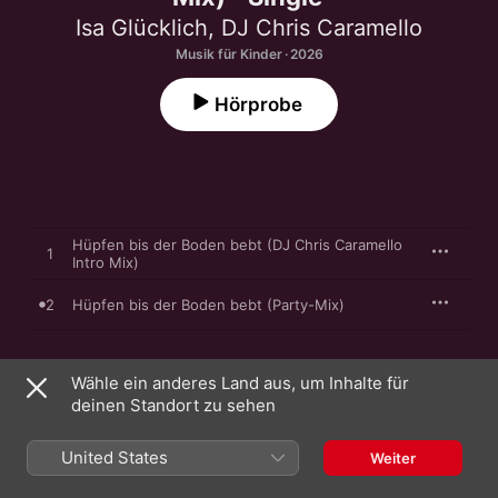
Isa Glücklich
,
DJ Chris Caramello
Musik für Kinder · 2026
Hörprobe
Hüpfen bis der Boden bebt (DJ Chris Caramello
1
Intro Mix)
2
Hüpfen bis der Boden bebt (Party-Mix)
Wähle ein anderes Land aus, um Inhalte für
24. April 2026

deinen Standort zu sehen
2 Titel, 5 Minuten

A Karussell release; ℗ 2026 Isabell Frömelt, under exclusive 
license to Universal Music GmbH
United States
Weiter