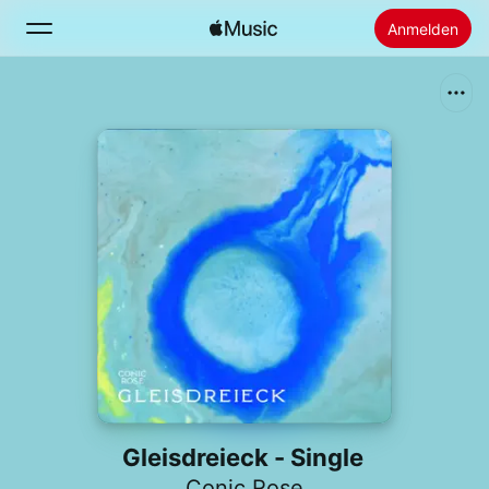
Anmelden
Suchen
Startseite
Neu
Apple Music installieren
Radio
Gleisdreieck - Single
Conic Rose