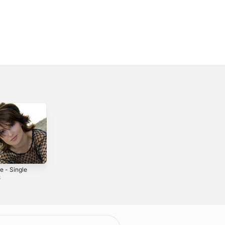
e - Single
Herz an Herz -
Single
8
2026