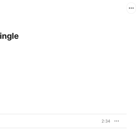
ingle
2:34