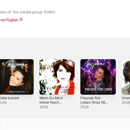
ision of 7us media group GmbH
 verfügbar
Liebe kommt
Wenn Du Mich
Freunde fürs
Viver
Immer Noch
Leben (Area 58
2026
200
Liebst
Club Mix) -
2009
2026
Single
)