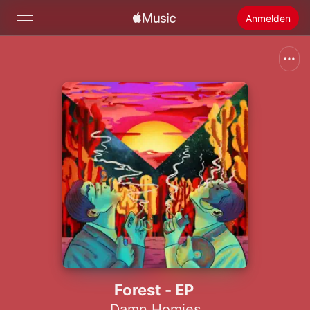
Anmelden
Suchen
Startseite
Neu
Apple Music installieren
Radio
Forest - EP
Damn Homies