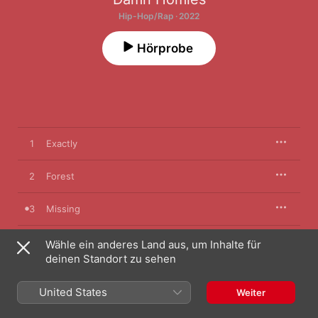
Hip-Hop/Rap · 2022
Hörprobe
1
Exactly
2
Forest
3
Missing
4
Plancho
Wähle ein anderes Land aus, um Inhalte für
deinen Standort zu sehen
5
Zoom
United States
Weiter