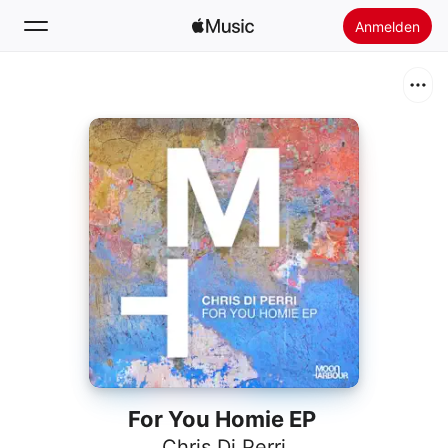
Anmelden
Suchen
Startseite
Neu
Apple Music installieren
Radio
For You Homie EP
Chris Di Perri