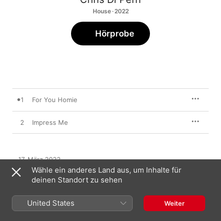
House · 2022
Hörprobe
1
For You Homie
2
Impress Me
17. März 2022

2 Titel, 10 Minuten

Wähle ein anderes Land aus, um Inhalte für
℗ 2022 Moon Harbour Recordings
deinen Standort zu sehen
United States
Weiter