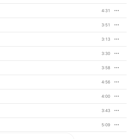
 „We Go Back“, der 
lebhaftes Duett mit 
4:31
r die erste Liebe und 
3:51
3:13
3:30
3:58
4:56
4:00
3:43
5:09