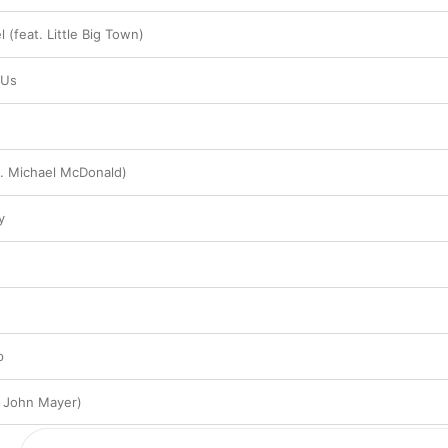
Steel“ unterstützt ihn Little Big Town. Und mit
einzigen Eigenkomposition des Albums, ist ein 
(feat. Little Big Town)
Michael McDonald von den Doobie Brothers übe
verpasste Chancen entstanden. 
 Us
. Michael McDonald)
y
p
. John Mayer)