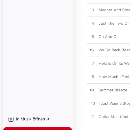
3
Magnet And Steel 
4
Just The Two Of
5
On And On
6
We Go Back (feat
7
Help Is On Its Wa
8
How Much I Feel
9
Summer Breeze
10
I Just Wanna Sto
11
Guitar Man (feat
In Musik öffnen