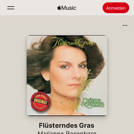
Anmelden
Suchen
Startseite
Neu
Apple Music installieren
Radio
Flüsterndes Gras
Marianne Rosenberg