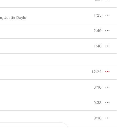
1:25
m
,
Justin Doyle
2:49
1:40
12:22
0:10
0:38
0:18