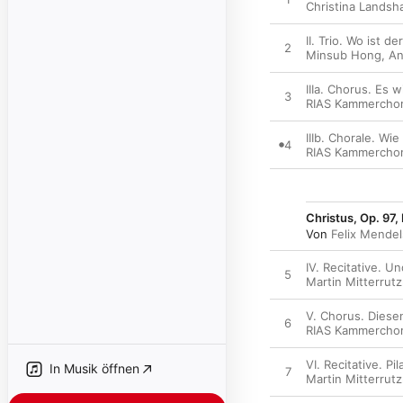
Christina Landsh
II. Trio. Wo ist 
2
Minsub Hong
,
An
IIIa. Chorus. Es 
3
RIAS Kammercho
IIIb. Chorale. Wi
4
RIAS Kammercho
Christus, Op. 97, 
Von
Felix Mendel
IV. Recitative. 
5
Martin Mitterrutz
V. Chorus. Diese
6
RIAS Kammercho
VI. Recitative. P
In Musik öffnen
7
Martin Mitterrutz