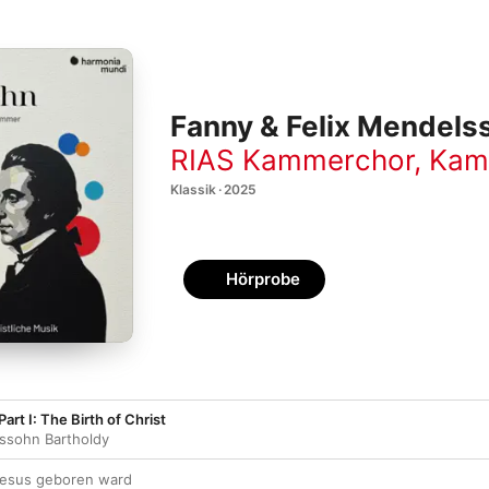
Fanny & Felix Mendelss
RIAS Kammerchor
,
Kam
Klassik · 2025
Hörprobe
Part I: The Birth of Christ
ssohn Bartholdy
a Jesus geboren ward