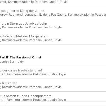
amer
,
Kammerakademie Potsdam
,
Justin Doyle
der neugeborne König der Juden
drew Redmond
,
Jonathan E. de la Paz Zaens
,
Kammerakademie Potsda
wird ein Stern aus Jakob aufgehn
r
,
Kammerakademie Potsdam
,
Justin Doyle
e schön leuchtet der Morgenstern!
r
,
Kammerakademie Potsdam
,
Justin Doyle
Part II: The Passion of Christ
ssohn Bartholdy
Und der ganze Haufe stand auf
ner
,
Kammerakademie Potsdam
,
Justin Doyle
n finden wir
r
,
Kammerakademie Potsdam
,
Justin Doyle
ilatus sprach zu den Hohenpriestern
ner
,
Kammerakademie Potsdam
,
Justin Doyle