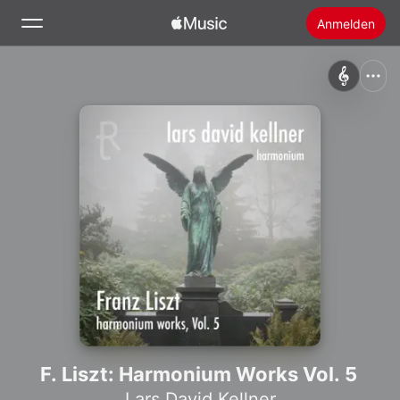
Anmelden
Suchen
Startseite
Neu
Apple Music installieren
Radio
F. Liszt: Harmonium Works Vol. 5
Lars David Kellner