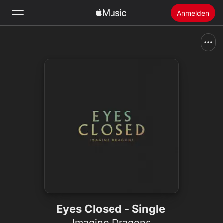
Anmelden
Suchen
Startseite
Neu
Apple Music installieren
Radio
Eyes Closed - Single
Imagine Dragons