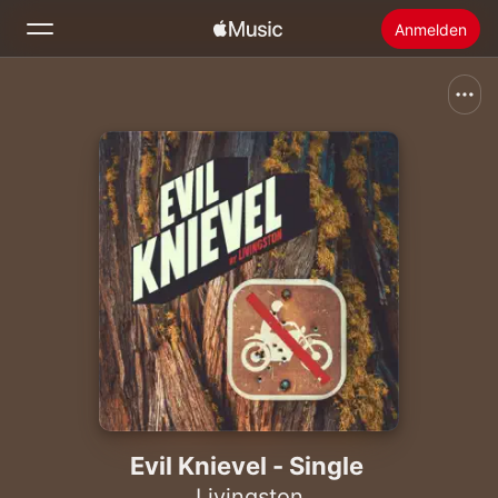
Anmelden
Suchen
Startseite
Neu
Apple Music installieren
Radio
Evil Knievel - Single
Livingston