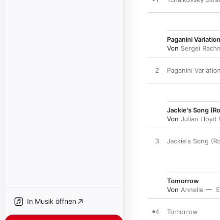
Paganini Variatio
Von
Sergei Rach
2
Paganini Variatio
Jackie's Song (R
Von
Julian Lloyd
3
Jackie's Song (R
Tomorrow
Von
Annelie
E
In Musik öffnen
4
Tomorrow