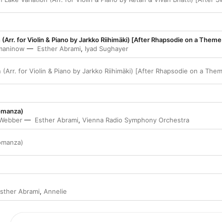
n (Arr. for Violin & Piano by Jarkko Riihimäki) [After Rhapsodie on a Theme
maninow
Esther Abrami
,
Iyad Sughayer
n (Arr. for Violin & Piano by Jarkko Riihimäki) [After Rhapsodie on a The
omanza)
 Webber
Esther Abrami
,
Vienna Radio Symphony Orchestra
omanza)
sther Abrami
,
Annelie