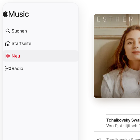
Suchen
Startseite
Neu
Radio
Tchaikovsky Swan 
Von
Pjotr Iljitsc
1
Tchaikovsky Swan 