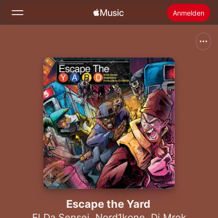
Anmelden
Suchen
Startseite
Neu
Apple Music installieren
Radio
Escape the Yard
El Da Sensei
,
Nord1kone
,
Dj Mrok