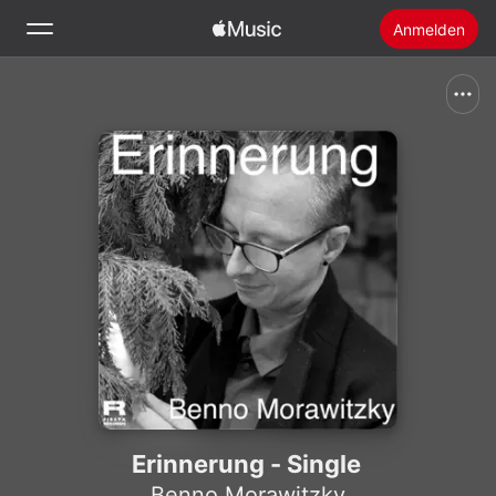
Anmelden
Suchen
Startseite
Neu
Apple Music installieren
Radio
Erinnerung - Single
Benno Morawitzky