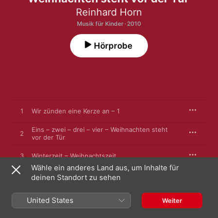
Reinhard Horn
Musik für Kinder · 2010
Hörprobe
1
Wir zünden eine Kerze an – 1
Eins – zwei – drei – vier – Weihnachten steht
2
vor der Tür
3
Winterzeit – Weihnachtszeit
Wähle ein anderes Land aus, um Inhalte für
deinen Standort zu sehen
4
Advent
United States
5
Es riecht nach Weihnachten
Weiter