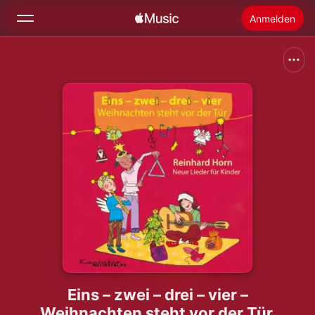
Anmelden
Suchen
Startseite
Neu
Apple Music installieren
Radio
Eins – zwei – drei – vier –
Weihnachten steht vor der Tür