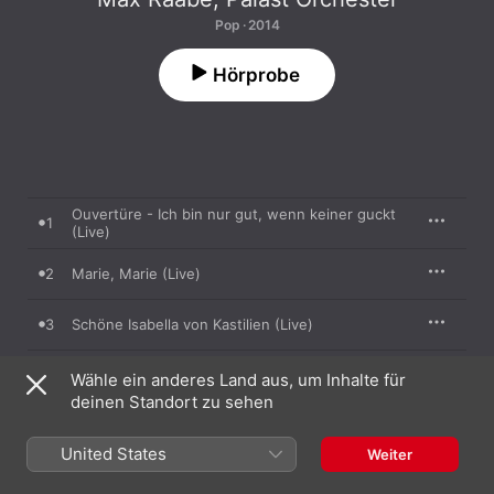
Pop · 2014
Hörprobe
Ouvertüre - Ich bin nur gut, wenn keiner guckt
1
(Live)
2
Marie, Marie (Live)
3
Schöne Isabella von Kastilien (Live)
4
Speak Low (Live)
Wähle ein anderes Land aus, um Inhalte für
deinen Standort zu sehen
5
Mir kann nichts passieren (Live)
United States
Weiter
Wir sind von Kopf bis Fuß auf Liebe eingestellt
6
(Live)