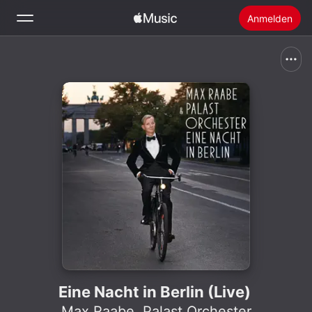
Anmelden
Suchen
Startseite
Neu
Apple Music installieren
Radio
Eine Nacht in Berlin (Live)
Max Raabe
,
Palast Orchester