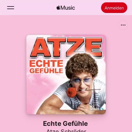
Anmelden
Suchen
Startseite
Neu
Apple Music installieren
Radio
Echte Gefühle
Atze Schröder