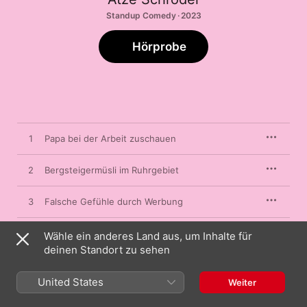
Standup Comedy · 2023
Hörprobe
1
Papa bei der Arbeit zuschauen
2
Bergsteigermüsli im Ruhrgebiet
3
Falsche Gefühle durch Werbung
4
Vatti, Mutti und der Köter
Wähle ein anderes Land aus, um Inhalte für
deinen Standort zu sehen
5
Unsere Helene
United States
Weiter
6
Ablöse nach dem Kindergeburtstag