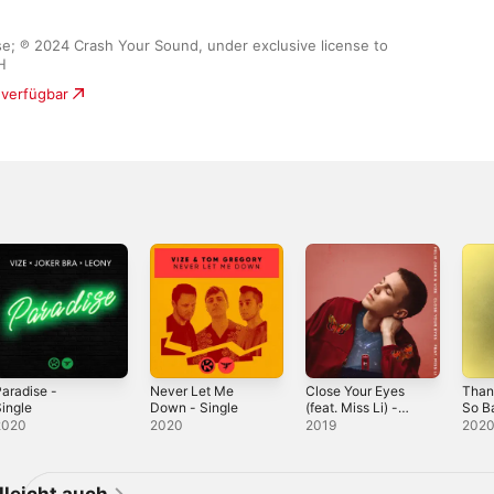
ase; ℗ 2024 Crash Your Sound, under exclusive license to 
H
 verfügbar
aradise -
Never Let Me
Close Your Eyes
Than
ingle
Down - Single
(feat. Miss Li) -
So Ba
Single
2020
2020
2019
202
elleicht auch