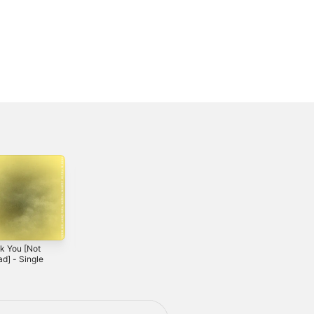
k You [Not
White Lies -
Lonely - Single
d] - Single
Single
2020
0
2021