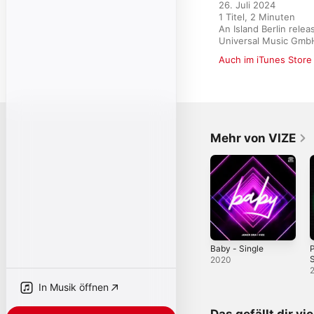
26. Juli 2024

1 Titel, 2 Minuten

An Island Berlin rele
Universal Music Gmb
Auch im iTunes Store
Mehr von VIZE
Baby - Single
P
S
2020
In Musik öffnen
Das gefällt dir vi