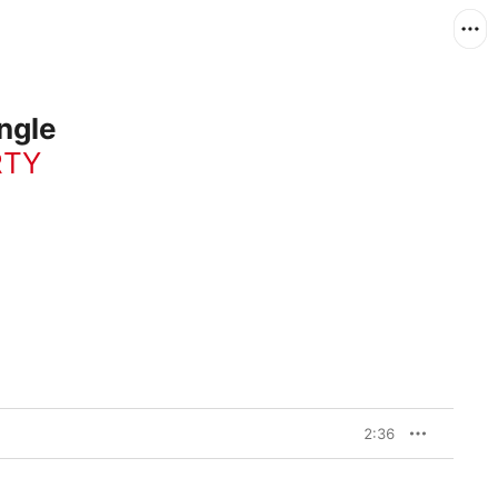
ngle
RTY
2:36