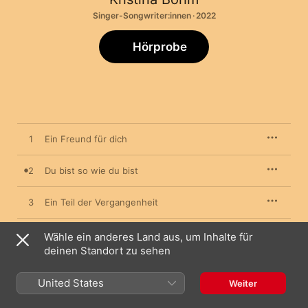
Singer-Songwriter:innen · 2022
Hörprobe
1
Ein Freund für dich
2
Du bist so wie du bist
3
Ein Teil der Vergangenheit
4
Wahre Liebe
Wähle ein anderes Land aus, um Inhalte für
deinen Standort zu sehen
United States
Weiter
10. Oktober 2022

4 Titel, 12 Minuten
