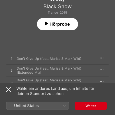
Black Snow
Trance · 2015
Hörprobe
1
Don't Give Up (feat. Marisa & Mark Wild)
Don't Give Up (feat. Marisa & Mark Wild)
2
[Extended Mix]
Don't Give Up (feat. Marisa & Mark Wild)
3
[Extrano Radio Edit]
Wähle ein anderes Land aus, um Inhalte für
Don't Give Up (feat. Marisa & Mark Wild)
deinen Standort zu sehen
4
[Extrano Remix]
Don't Give Up (feat. Marisa & Mark Wild) [Steve
United States
5
Weiter
Brian Radio Edit]