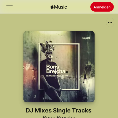
Anmelden
Suchen
Startseite
Neu
Apple Music installieren
Radio
DJ Mixes Single Tracks
Boris Brejcha