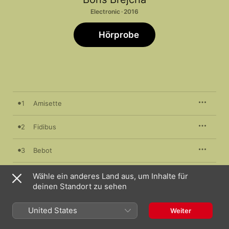
Electronic · 2016
Hörprobe
1
Amisette
2
Fidibus
3
Bebot
4
Black Beauty
Wähle ein anderes Land aus, um Inhalte für
deinen Standort zu sehen
5
Fubbes
United States
Weiter
6
I Can't Breathe