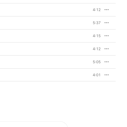
4:12
5:37
4:15
4:12
5:05
4:01