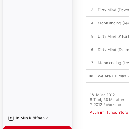
3
Dirty Mind (Devo
4
Moonlanding (R@
5
Dirty Mind (Kikai 
6
Dirty Mind (Dist
7
Moonlanding (Los
8
We Are (Human R
16. März 2012

8 Titel, 36 Minuten

℗ 2012 Echozone
Auch im iTunes Store
In Musik öffnen