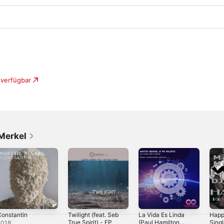
 verfügbar
Merkel
onstantin
Twilight (feat. Seb
La Vida Es Linda
Happ
True Spirit) - EP
(Paul Hamilton
Sing
2018