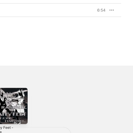
6:54
y Feet -
Little Wonder /
Beautiful Times
le
Constantin -
(feat. Paul BD) -